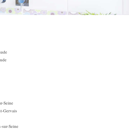
aude
aude
ur-Seine
nt-Gervais
-sur-Seine